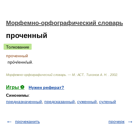
Морфемно-орфографический словарь
проченный
Толкование
проченный
про́ч/енн/ый.
Морфемно-орфографический словарь. — М.: АСТ.
.
Тихонов А. Н.
.
2002
.
Игры ⚽
Нужен реферат?
Синонимы
:
предназначенный
,
предсказанный
,
суженный
,
суленый
прочеканить
прочерк