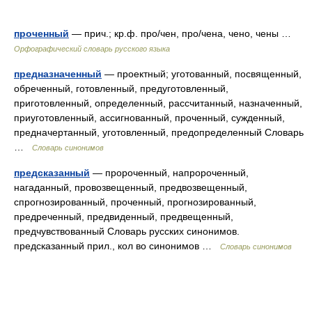
проченный
— прич.; кр.ф. про/чен, про/чена, чено, чены …
Орфографический словарь русского языка
предназначенный
— проектный; уготованный, посвященный,
обреченный, готовленный, предуготовленный,
приготовленный, определенный, рассчитанный, назначенный,
приуготовленный, ассигнованный, проченный, сужденный,
предначертанный, уготовленный, предопределенный Словарь
…
Словарь синонимов
предсказанный
— пророченный, напророченный,
нагаданный, провозвещенный, предвозвещенный,
спрогнозированный, проченный, прогнозированный,
предреченный, предвиденный, предвещенный,
предчувствованный Словарь русских синонимов.
предсказанный прил., кол во синонимов …
Словарь синонимов